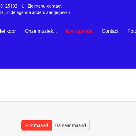
28125102
Zie menu-contact
nzij in de agenda anders aangegeven.
et koor
Onze muziek...
Kooragenda
Contact
Fot
Per maand
Ga naar maand