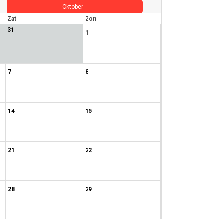
Oktober
Zat
Zon
31
1
7
8
14
15
21
22
28
29